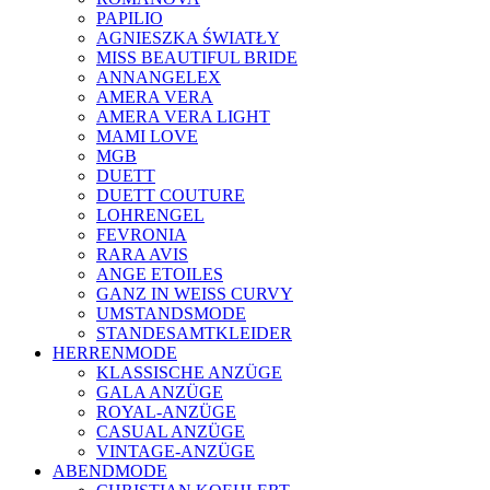
PAPILIO
AGNIESZKA ŚWIATŁY
MISS BEAUTIFUL BRIDE
ANNANGELEX
AMERA VERA
AMERA VERA LIGHT
MAMI LOVE
MGB
DUETT
DUETT COUTURE
LOHRENGEL
FEVRONIA
RARA AVIS
ANGE ETOILES
GANZ IN WEISS CURVY
UMSTANDSMODE
STANDESAMTKLEIDER
HERRENMODE
KLASSISCHE ANZÜGE
GALA ANZÜGE
ROYAL-ANZÜGE
CASUAL ANZÜGE
VINTAGE-ANZÜGE
ABENDMODE