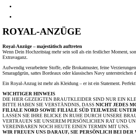
ROYAL-ANZÜGE
Royal-Anzüge – majestätisch auftreten
Wenn Dein Hochzeitstag mehr sein soll als ein festlicher Moment, sond
Extravaganz.
Aufwendig verarbeitete Stoffe, edle Brokatmuster, feine Verzierunge
Smaragdgrün, sattes Bordeaux oder klassisches Navy unterstreichen di
Ein Royal-Anzug ist mehr als Kleidung – er ist ein Statement. Perfek
WICHTIGER HINWEIS
DIE HIER GEZEIGTEN BRAUTKLEIDER SIND NUR EIN KLE
BITTE HABEN SIE VERSTÄNDNIS, DASS
NICHT JEDES M
FILIALE NORD SOWIE FILIALE SÜD TEILWEISE UNT
LASSEN SIE IHRE BLICKE IN RUHE DURCH UNSERE BR
VERTRAUEN SIE UNSEREM PERSÖNLICHEN RAT UND U
VEREINBAREN NOCH HEUTE EINEN TERMIN MIT UNS.
WIR FREUEN UNS DARAUF, SIE PERSÖNLICH BEI DER