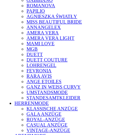
GABBIANO
ROMANOVA
PAPILIO
AGNIESZKA ŚWIATŁY
MISS BEAUTIFUL BRIDE
ANNANGELEX
AMERA VERA
AMERA VERA LIGHT
MAMI LOVE
MGB
DUETT
DUETT COUTURE
LOHRENGEL
FEVRONIA
RARA AVIS
ANGE ETOILES
GANZ IN WEISS CURVY
UMSTANDSMODE
STANDESAMTKLEIDER
HERRENMODE
KLASSISCHE ANZÜGE
GALA ANZÜGE
ROYAL-ANZÜGE
CASUAL ANZÜGE
VINTAGE-ANZÜGE