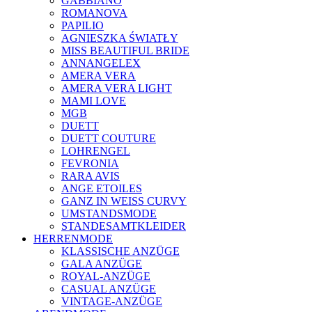
GABBIANO
ROMANOVA
PAPILIO
AGNIESZKA ŚWIATŁY
MISS BEAUTIFUL BRIDE
ANNANGELEX
AMERA VERA
AMERA VERA LIGHT
MAMI LOVE
MGB
DUETT
DUETT COUTURE
LOHRENGEL
FEVRONIA
RARA AVIS
ANGE ETOILES
GANZ IN WEISS CURVY
UMSTANDSMODE
STANDESAMTKLEIDER
HERRENMODE
KLASSISCHE ANZÜGE
GALA ANZÜGE
ROYAL-ANZÜGE
CASUAL ANZÜGE
VINTAGE-ANZÜGE