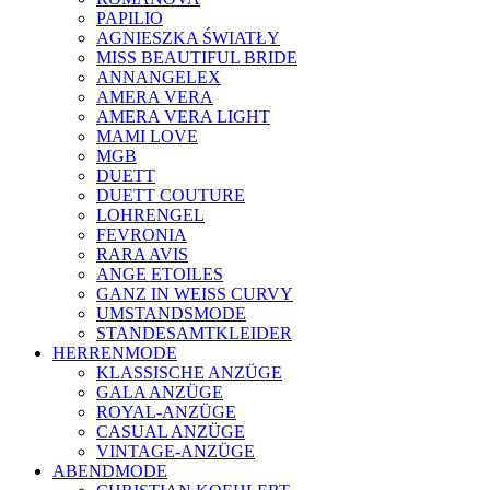
PAPILIO
AGNIESZKA ŚWIATŁY
MISS BEAUTIFUL BRIDE
ANNANGELEX
AMERA VERA
AMERA VERA LIGHT
MAMI LOVE
MGB
DUETT
DUETT COUTURE
LOHRENGEL
FEVRONIA
RARA AVIS
ANGE ETOILES
GANZ IN WEISS CURVY
UMSTANDSMODE
STANDESAMTKLEIDER
HERRENMODE
KLASSISCHE ANZÜGE
GALA ANZÜGE
ROYAL-ANZÜGE
CASUAL ANZÜGE
VINTAGE-ANZÜGE
ABENDMODE