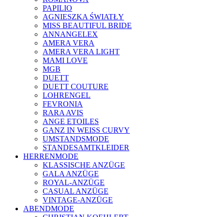
PAPILIO
AGNIESZKA ŚWIATŁY
MISS BEAUTIFUL BRIDE
ANNANGELEX
AMERA VERA
AMERA VERA LIGHT
MAMI LOVE
MGB
DUETT
DUETT COUTURE
LOHRENGEL
FEVRONIA
RARA AVIS
ANGE ETOILES
GANZ IN WEISS CURVY
UMSTANDSMODE
STANDESAMTKLEIDER
HERRENMODE
KLASSISCHE ANZÜGE
GALA ANZÜGE
ROYAL-ANZÜGE
CASUAL ANZÜGE
VINTAGE-ANZÜGE
ABENDMODE