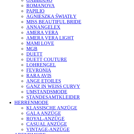
GABBIANO
ROMANOVA
PAPILIO
AGNIESZKA ŚWIATŁY
MISS BEAUTIFUL BRIDE
ANNANGELEX
AMERA VERA
AMERA VERA LIGHT
MAMI LOVE
MGB
DUETT
DUETT COUTURE
LOHRENGEL
FEVRONIA
RARA AVIS
ANGE ETOILES
GANZ IN WEISS CURVY
UMSTANDSMODE
STANDESAMTKLEIDER
HERRENMODE
KLASSISCHE ANZÜGE
GALA ANZÜGE
ROYAL-ANZÜGE
CASUAL ANZÜGE
VINTAGE-ANZÜGE