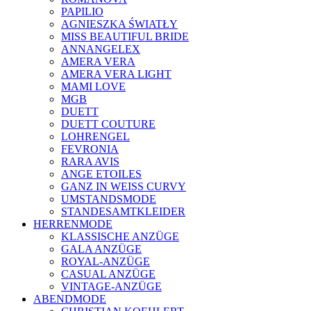
PAPILIO
AGNIESZKA ŚWIATŁY
MISS BEAUTIFUL BRIDE
ANNANGELEX
AMERA VERA
AMERA VERA LIGHT
MAMI LOVE
MGB
DUETT
DUETT COUTURE
LOHRENGEL
FEVRONIA
RARA AVIS
ANGE ETOILES
GANZ IN WEISS CURVY
UMSTANDSMODE
STANDESAMTKLEIDER
HERRENMODE
KLASSISCHE ANZÜGE
GALA ANZÜGE
ROYAL-ANZÜGE
CASUAL ANZÜGE
VINTAGE-ANZÜGE
ABENDMODE