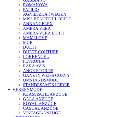
GABBIANO
ROMANOVA
PAPILIO
AGNIESZKA ŚWIATŁY
MISS BEAUTIFUL BRIDE
ANNANGELEX
AMERA VERA
AMERA VERA LIGHT
MAMI LOVE
MGB
DUETT
DUETT COUTURE
LOHRENGEL
FEVRONIA
RARA AVIS
ANGE ETOILES
GANZ IN WEISS CURVY
UMSTANDSMODE
STANDESAMTKLEIDER
HERRENMODE
KLASSISCHE ANZÜGE
GALA ANZÜGE
ROYAL-ANZÜGE
CASUAL ANZÜGE
VINTAGE-ANZÜGE